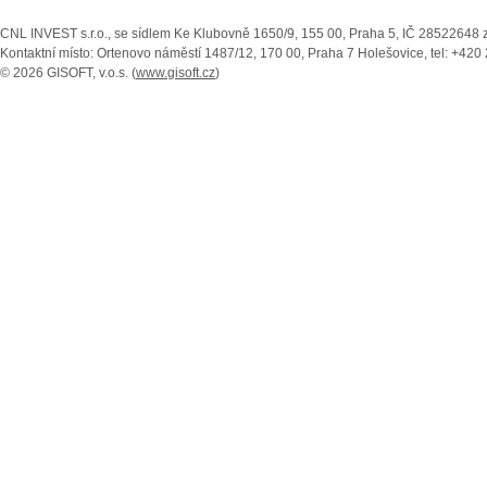
CNL INVEST s.r.o., se sídlem Ke Klubovně 1650/9, 155 00, Praha 5, IČ 28522648 
Kontaktní místo: Ortenovo náměstí 1487/12, 170 00, Praha 7 Holešovice, tel: +420 
© 2026 GISOFT, v.o.s. (
www.gisoft.cz
)