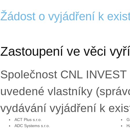
Žádost o vyjádření k exist
Zastoupení ve věci vyříz
Společnost CNL INVEST s
uvedené vlastníky (správc
vydávání vyjádření k exist
ACT Plus s.r.o.
G
ADC Systems s.r.o.
H