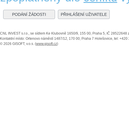
PODÁNÍ ŽÁDOSTI
PŘIHLÁŠENÍ UŽIVATELE
CNL INVEST s.r.o., se sídlem Ke Klubovně 1650/9, 155 00, Praha 5, IČ 28522648 
Kontaktní místo: Ortenovo náměstí 1487/12, 170 00, Praha 7 Holešovice, tel: +420 
© 2026 GISOFT, v.o.s. (
www.gisoft.cz
)