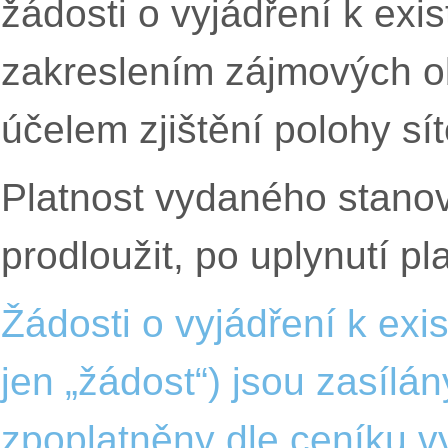
žádosti o vyjádření k exi
zakreslením zájmových o
účelem zjištění polohy sí
Platnost vydaného stanov
prodloužit, po uplynutí p
Žádosti o vyjádření k exi
jen „žádost“) jsou zasílán
zpoplatněny dle
ceníku
vy