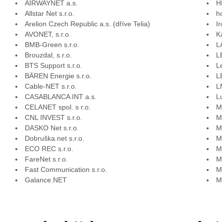
AIRWAYNET a.s.
H
Allstar Net s.r.o.
h
Arelion Czech Republic a.s. (dříve Telia)
I
AVONET, s.r.o.
K
BMB-Green s.r.o.
L
Brouzdal, s.r.o.
L
BTS Support s.r.o.
L
BÄREN Energie s.r.o.
L
Cable-NET s.r.o.
L
CASABLANCA INT a.s.
L
CELANET spol. s r.o.
M
CNL INVEST s.r.o.
M
DASKO Net s.r.o.
M
Dobruška.net s.r.o.
M
ECO REC s.r.o.
M
FareNet s.r.o.
M
Fast Communication s.r.o.
M
Galance.NET
M