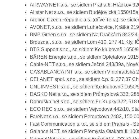
AIRWAYNET a.s., se sídlem Praha 6, Hládkov 92
Allstar Net s.r.o., se sídlem Budějovická 1550/1
Arelion Czech Republic a.s. (dříve Telia), se s
AVONET, s.r.o., se sídlem Luhačovice, Krátká 21
BMB-Green s.r.o., se sídlem Na Dračkách 843/24,
Brouzdal, s.r.o., se sídlem Lom 410, 277 41 Kly,
BTS Support s.r.o., se sídlem Ke klubovně 1650/9
BÄREN Energie s.r.o., se sídlem Opletalova 101
Cable-NET s.r.o., se sídlem Ječná 243/39a, Nov
CASABLANCA INT a.s., se sídlem Vinohradská 23
CELANET spol. s r.o., se sídlem č.p. 6, 277 37 C
CNL INVEST s.r.o., se sídlem Ke klubovně 1650/9
DASKO Net s.r.o., se sídlem Průmyslová 333, 28
Dobruška.net s.r.o., se sídlem Fr. Kupky 322, 5
ECO REC s.r.o., se sídlem Vejvodova 442/10, Sta
FareNet s.r.o., se sídlem Peroutkova 2482, 150 
Fast Communication s.r.o., se sídlem Praha 5 - 
Galance.NET, se sídlem Přemysla Otakara II. 10
GeneralNet s.r.o., se sídlem Boční 517, 783 72 