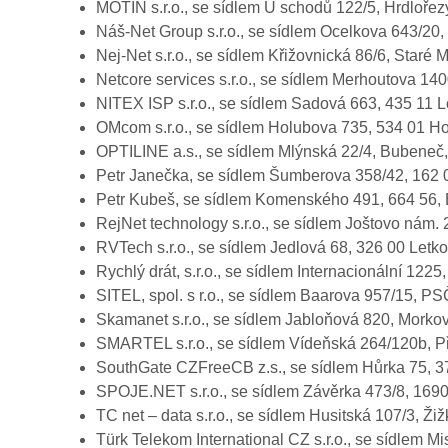
MOTIN s.r.o., se sídlem U schodů 122/5, Hrdloře
Náš-Net Group s.r.o., se sídlem Ocelkova 643/20
Nej-Net s.r.o., se sídlem Křižovnická 86/6, Star
Netcore services s.r.o., se sídlem Merhoutova 14
NITEX ISP s.r.o., se sídlem Sadová 663, 435 11
OMcom s.r.o., se sídlem Holubova 735, 534 01 H
OPTILINE a.s., se sídlem Mlýnská 22/4, Bubeneč
Petr Janečka, se sídlem Šumberova 358/42, 162 
Petr Kubeš, se sídlem Komenského 491, 664 56,
RejNet technology s.r.o., se sídlem Joštovo nám.
RVTech s.r.o., se sídlem Jedlová 68, 326 00 Let
Rychlý drát, s.r.o., se sídlem Internacionální 12
SITEL, spol. s r.o., se sídlem Baarova 957/15, 
Skamanet s.r.o., se sídlem Jabloňová 820, Morko
SMARTEL s.r.o., se sídlem Vídeňská 264/120b, P
SouthGate CZFreeCB z.s., se sídlem Hůrka 75, 
SPOJE.NET s.r.o., se sídlem Závěrka 473/8, 169
TC net – data s.r.o., se sídlem Husitská 107/3, Ž
Türk Telekom International CZ s.r.o., se sídlem 