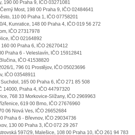
zy, 190 00 Praha 9, IČO 03271081
, Černý Most, 198 00 Praha 9, IČO 02484641
é Město, 110 00 Praha 1, IČO 07758201
00/4, Kunratice, 148 00 Praha 4, IČO 019 56 272
 Lom, IČO 27317978
olice, IČO 02164892
, 160 00 Praha 6, IČO 26270412
00 Praha 6 - Veleslavín, IČO 15912841
 Blučina, IČO 41538820
 2026/1, 796 01 Prostějov, IČO 05023696
kov, IČO 03548911
25, Suchdol, 165 00 Praha 6, IČO 271 85 508
PSČ 14000, Praha 4, IČO 44797320
vice, 768 33 Morkovice-Slížany, IČO 2969963
řízřenice, 619 00 Brno, IČO 27676960
370 06 Nová Ves, IČO 26652684
00 Praha 6 - Břevnov, IČO 29034736
ižkov, 130 00 Praha 3, IČO 072 29 267
Mistrovská 597/29, Malešice, 108 00 Praha 10, IČO 261 94 783