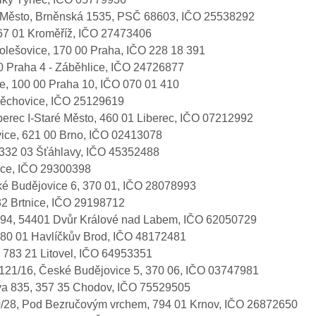
ré Město, Brněnská 1535, PSČ 68603, IČO 25538292
767 01 Kroměříž, IČO 27473406
olešovice, 170 00 Praha, IČO 228 18 391
 00 Praha 4 - Záběhlice, IČO 24726877
ice, 100 00 Praha 10, IČO 070 01 410
Štěchovice, IČO 25129619
iberec I-Staré Město, 460 01 Liberec, IČO 07212992
ovice, 621 00 Brno, IČO 02413078
, 332 03 Šťáhlavy, IČO 45352488
vice, IČO 29300398
eské Budějovice 6, 370 01, IČO 28078993
32 Brtnice, IČO 29198712
694, 54401 Dvůr Králové nad Labem, IČO 62050729
 580 01 Havlíčkův Brod, IČO 48172481
 783 21 Litovel, IČO 64953351
21/16, České Budějovice 5, 370 06, IČO 03747981
ova 835, 357 35 Chodov, IČO 75529505
340/28, Pod Bezručovým vrchem, 794 01 Krnov, IČO 26872650