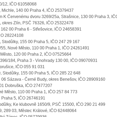
0/12, IČO 61058068
5a, Michle, 140 00 Praha 4, IČO 25379437
ídlem K Červenému dvoru 3269/25a, Strašnice, 130 00 Praha 3, 
9, okres Zlín, PSČ 76326, IČO 25322478
 162 00 Praha 6 - Střešovice, IČO 24658391
 IČO 28224108
, Stodůlky, 155 00 Praha 5, IČO 247 29 167
5/55, Nové Město, 110 00 Praha 1, IČO 24261491
é Město, 120 00 Praha 2, IČO 07525664
96/184, Praha 3 - Vinohrady 130 00, IČO 09070931
horušice, IČO 055 91 031
, Stodůlky, 155 00 Praha 5, IČO 285 22 648
5 06 Sázava - Černé Budy, okres Benešov, IČO 28909160
18 01 Dobruška, IČO 27477207
ré Město, 110 00 Praha 1, IČO 257 84 773
00 Praha 5, IČO 26746191
Stodůlky, Ke klubovně 1650/9, PSČ 15500, IČO 290 21 499
09, 289 03, Městec Králové, IČO 62448064
Velký Týnec, IČO 05779936