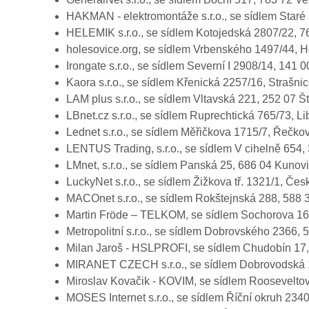
HAKMAN - elektromontáže s.r.o., se sídlem Sta
HELEMIK s.r.o., se sídlem Kotojedská 2807/22, 
holesovice.org, se sídlem Vrbenského 1497/44, H
Irongate s.r.o., se sídlem Severní I 2908/14, 141
Kaora s.r.o., se sídlem Křenická 2257/16, Strašn
LAM plus s.r.o., se sídlem Vltavská 221, 252 07 
LBnet.cz s.r.o., se sídlem Ruprechtická 765/73, L
Lednet s.r.o., se sídlem Měřičkova 1715/7, Řečk
LENTUS Trading, s.r.o., se sídlem V cihelně 654
LMnet, s.r.o., se sídlem Panská 25, 686 04 Kuno
LuckyNet s.r.o., se sídlem Žižkova tř. 1321/1, Č
MACOnet s.r.o., se sídlem Rokštejnská 288, 588 
Martin Fröde – TELKOM, se sídlem Sochorova 1
Metropolitní s.r.o., se sídlem Dobrovského 2366,
Milan Jaroš - HSLPROFI, se sídlem Chudobín 17,
MIRANET CZECH s.r.o., se sídlem Dobrovodská 1
Miroslav Kovačik - KOVIM, se sídlem Roosevelt
MOSES Internet s.r.o., se sídlem Říční okruh 2